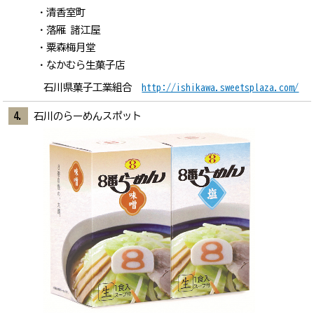
清香室町
落雁 諸江屋
粟森梅月堂
なかむら生菓子店
石川県菓子工業組合
http://ishikawa.sweetsplaza.com/
石川のらーめんスポット