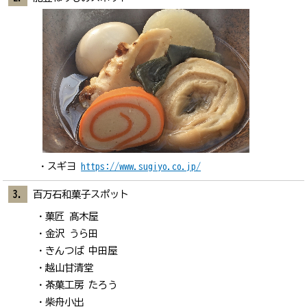
スギヨ
https://www.sugiyo.co.jp/
百万石和菓子スポット
菓匠 髙木屋
金沢 うら田
きんつば 中田屋
越山甘清堂
茶菓工房 たろう
柴舟小出